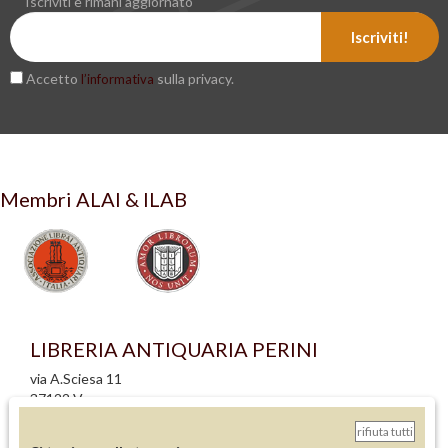
Iscriviti e rimani aggiornato
Iscriviti!
Accetto
sulla privacy.
l’informativa
Membri ALAI & ILAB
LIBRERIA ANTIQUARIA PERINI
via A.Sciesa 11
37122 Verona
P.IVA: IT 02713140230
rifiuta tutti