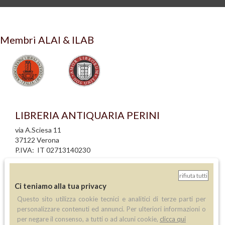
Membri ALAI & ILAB
LIBRERIA ANTIQUARIA PERINI
via A.Sciesa 11
37122 Verona
P.IVA: IT 02713140230
info legali
rifiuta tutti
informativa privacy
Ci teniamo alla tua privacy
informativa cookie
Questo sito utilizza cookie tecnici e analitici di terze parti per
creazione siti internet
personalizzare contenuti ed annunci. Per ulteriori informazioni o
per negare il consenso, a tutti o ad alcuni cookie,
clicca qui