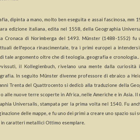
afia, dipinta a mano, molto ben eseguita e assai fascinosa, mm
rara edizione italiana, edita nel 1558, della Geographia Univers
la Cronaca di Norimberga del 1493. Münster (1488-1552) fu un
ettuali dell'epoca rinascimentale, tra i primi europei a intenders
di tale argomento oltre che di teologia, geografia e cronologia..
vissuti, il Kollegienbuch, rivelano una mente dalla curiosità 
rafia. In seguito Münster divenne professore di ebraico a Heidel
anni Trenta del Quattrocento si dedicò alla traduzione della G
vo alle nuove terre scoperte in Africa, nelle Americhe e in Asia. Il
phia Universalis, stampata per la prima volta nel 1540. Fu anc
ginazione delle mappe, e fu uno dei primi a creare uno spazio sui s
 in caratteri metallici Ottimo esemplare.