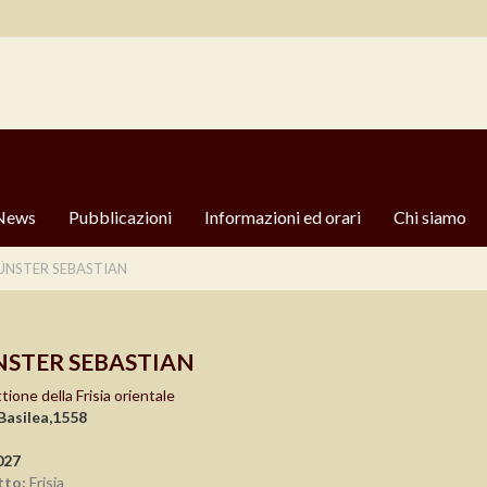
News
Pubblicazioni
Informazioni ed orari
Chi siamo
NSTER SEBASTIAN
STER SEBASTIAN
tione della Frisia orientale
Basilea,1558
027
tto:
Frisia