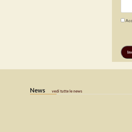
Acc
News
vedi tutte le news