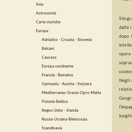
Asia
Astronomia
Silogr
Carte storiche
dalla 
Europa
dopo 
Adriatico - Croazia - Slovenia
intell
Balcani
opere 
Caucaso
soprav
Europa continente
cosmog
Francia - Benelux
Negli 
Germania - Austria - Svizzera
relati
Mediterraneo-Grecia-Cipro-Malta
Geogra
Polonia-Baltico
l'impa
Regno Unito - Irlanda
luoghi
Russia-Ucraina-Bielorussia
Scandinavia