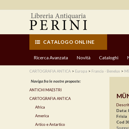
CATALOGO ONLINE
Ricerca Avanzata
Novità
Cataloghi
>
>
>
CARTOGRAFIA ANTICA
Europa
Francia - Benelux
MÜ
Naviga fra le nostre proposte:
ANTICHI MAESTRI
MÜN
CARTOGRAFIA ANTICA
Descrit
Africa
Data: 
America
Frisia
Cod 3
Artico e Antartico
Sogge