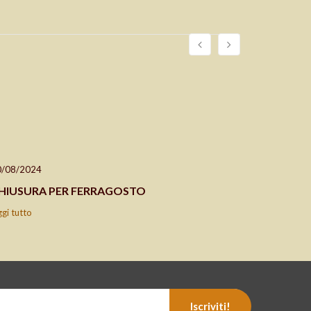
0/08/2024
24/04/202
HIUSURA PER FERRAGOSTO
CHIUSO 2
ggi tutto
leggi tutto
Iscriviti!