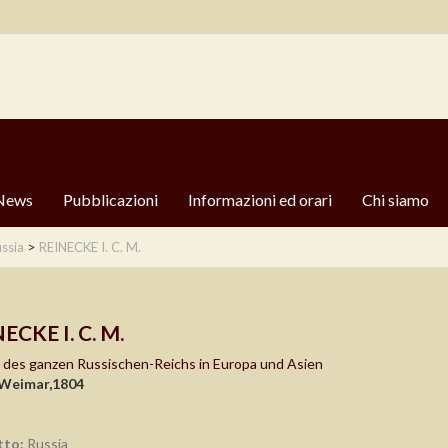
News
Pubblicazioni
Informazioni ed orari
Chi siamo
>
ussia
REINECKE I. C. M.
ECKE I. C. M.
 des ganzen Russischen-Reichs in Europa und Asien
 Weimar,1804
tto:
Russia