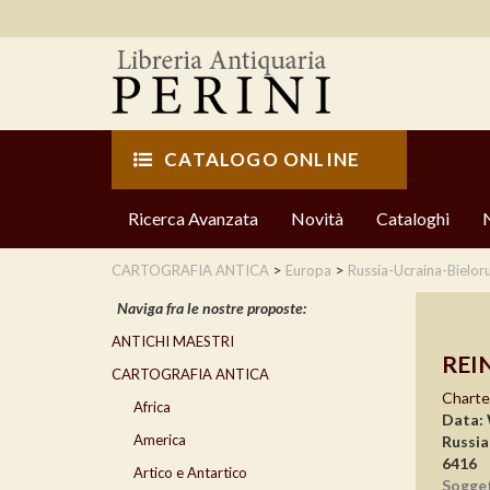
CATALOGO ONLINE
Ricerca Avanzata
Novità
Cataloghi
>
>
CARTOGRAFIA ANTICA
Europa
Russia-Ucraina-Bielor
Naviga fra le nostre proposte:
ANTICHI MAESTRI
REIN
CARTOGRAFIA ANTICA
Charte
Africa
Data:
America
Russia
6416
Artico e Antartico
Sogge