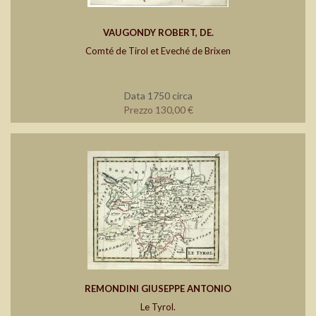
VAUGONDY ROBERT, DE.
Comté de Tirol et Eveché de Brixen
Data 1750 circa
Prezzo 130,00 €
REMONDINI GIUSEPPE ANTONIO
Le Tyrol.