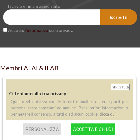
Iscriviti e rimani aggiornato
Iscriviti!
Accetto
sulla privacy.
l’informativa
Membri ALAI & ILAB
rifiuta tutti
Ci teniamo alla tua privacy
Questo sito utilizza cookie tecnici e analitici di terze parti per
personalizzare contenuti ed annunci. Per ulteriori informazioni o
LIBRERIA ANTIQUARIA PERINI
per negare il consenso, a tutti o ad alcuni cookie,
clicca qui
via A.Sciesa 11
PERSONALIZZA
ACCETTA E CHIUDI
37122 Verona
P.IVA: IT 02713140230