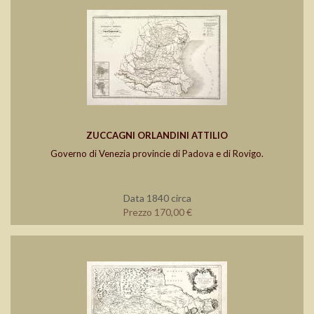
ZUCCAGNI ORLANDINI ATTILIO
Governo di Venezia provincie di Padova e di Rovigo.
Data 1840 circa
Prezzo 170,00 €