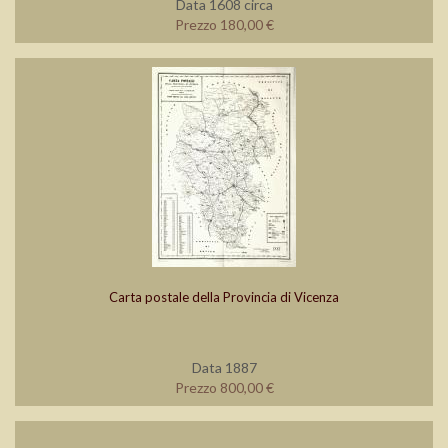
Data 1608 circa
Prezzo 180,00 €
Carta postale della Provincia di Vicenza
Data 1887
Prezzo 800,00 €