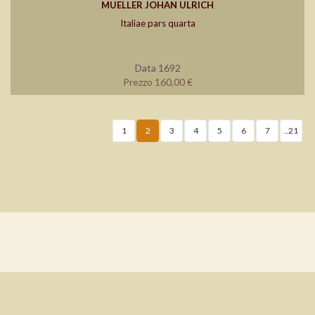
MUELLER JOHAN ULRICH
Italiae pars quarta
Data 1692
Prezzo 160,00 €
1
2
3
4
5
6
7
..21