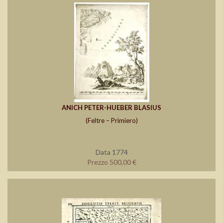
ANICH PETER-HUEBER BLASIUS
(Feltre – Primiero)
Data 1774
Prezzo 500,00 €