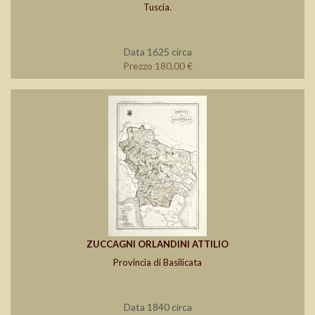
Tuscia.
Data 1625 circa
Prezzo 180,00 €
ZUCCAGNI ORLANDINI ATTILIO
Provincia di Basilicata
Data 1840 circa