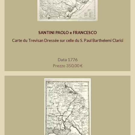
SANTINI PAOLO e FRANCESCO
Carte du Trevisan Dressée sur celle du S. Paul Barthelemi Clarici
Data 1776
Prezzo 350,00 €