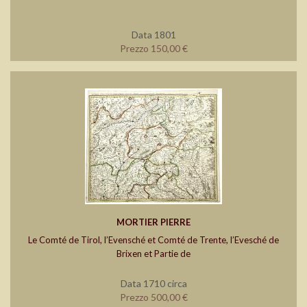
Data 1801
Prezzo 150,00 €
MORTIER PIERRE
Le Comté de Tirol, l’Evensché et Comté de Trente, l’Evesché de
Brixen et Partie de
Data 1710 circa
Prezzo 500,00 €