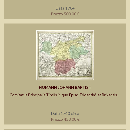
Data 1704
Prezzo 500,00 €
HOMANN JOHANN BAPTIST
Comitatus Principalis Tirolis in quo Episc. Tridentin° et Brixensis....
Data 1740 circa
Prezzo 450,00 €