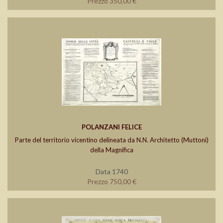
Prezzo 350,00 €
POLANZANI FELICE
Parte del territorio vicentino delineata da N.N. Architetto (Muttoni)
della Magnifica
Data 1740
Prezzo 750,00 €