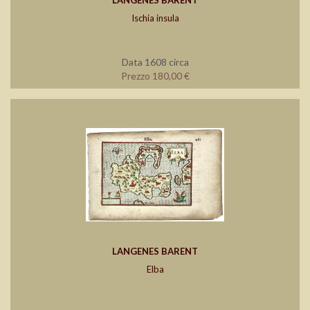
LANGENES BARENT
Ischia insula
Data 1608 circa
Prezzo 180,00 €
LANGENES BARENT
Elba