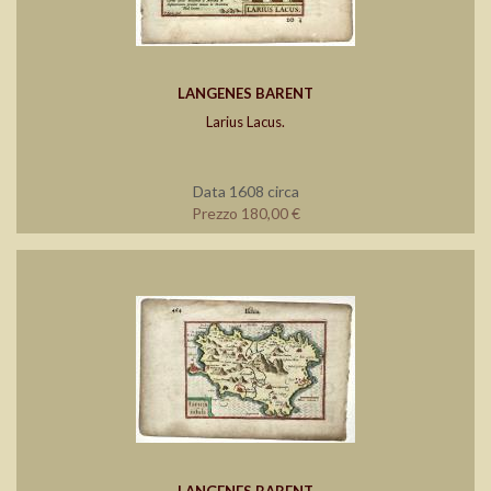
LANGENES BARENT
Larius Lacus.
Data 1608 circa
Prezzo 180,00 €