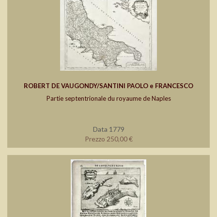
ROBERT DE VAUGONDY/SANTINI PAOLO e FRANCESCO
Partie septentrionale du royaume de Naples
Data 1779
Prezzo 250,00 €