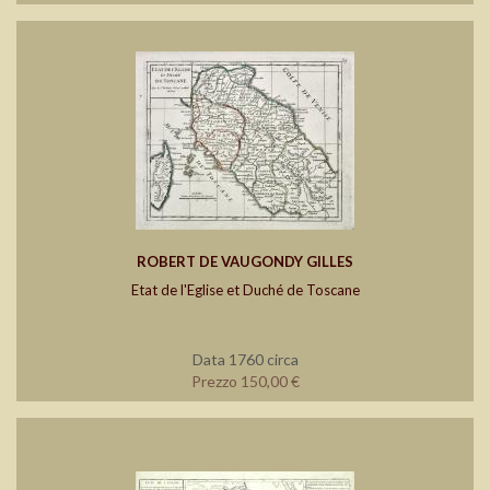
ROBERT DE VAUGONDY GILLES
Etat de l'Eglise et Duché de Toscane
Data 1760 circa
Prezzo 150,00 €