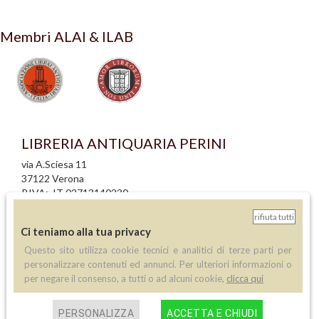
Membri ALAI & ILAB
LIBRERIA ANTIQUARIA PERINI
via A.Sciesa 11
37122 Verona
P.IVA: IT 02713140230
rifiuta tutti
info legali
Ci teniamo alla tua privacy
informativa privacy
Questo sito utilizza cookie tecnici e analitici di terze parti per
informativa cookie
personalizzare contenuti ed annunci. Per ulteriori informazioni o
creazione siti internet
per negare il consenso, a tutti o ad alcuni cookie,
clicca qui
Contatti
PERSONALIZZA
ACCETTA E CHIUDI