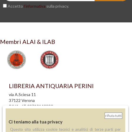
Accetto
sulla privacy.
l’informativa
Membri ALAI & ILAB
LIBRERIA ANTIQUARIA PERINI
via A.Sciesa 11
37122 Verona
P.IVA: IT 02713140230
rifiuta tutti
info legali
Ci teniamo alla tua privacy
informativa privacy
Questo sito utilizza cookie tecnici e analitici di terze parti per
informativa cookie