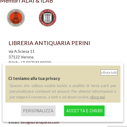
Membri ALAI & ILAB
LIBRERIA ANTIQUARIA PERINI
via A.Sciesa 11
37122 Verona
P.IVA: IT 02713140230
rifiuta tutti
info legali
Ci teniamo alla tua privacy
informativa privacy
informativa cookie
Questo sito utilizza cookie tecnici e analitici di terze parti per
creazione siti internet
personalizzare contenuti ed annunci. Per ulteriori informazioni o
per negare il consenso, a tutti o ad alcuni cookie,
clicca qui
Contatti
PERSONALIZZA
ACCETTA E CHIUDI
Telefono:
(+39) 045 8030073
Email:
info@libreriaperini.com