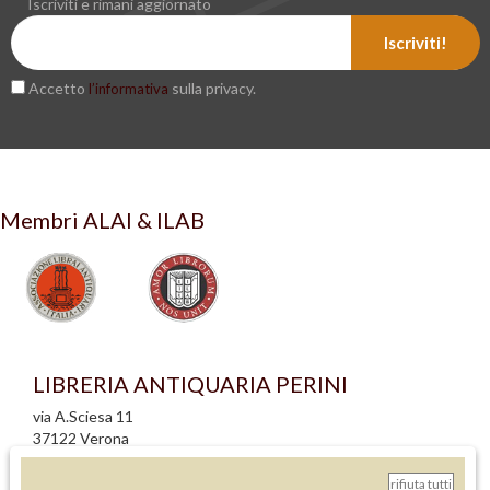
Iscriviti e rimani aggiornato
Iscriviti!
Accetto
sulla privacy.
l’informativa
Membri ALAI & ILAB
LIBRERIA ANTIQUARIA PERINI
via A.Sciesa 11
37122 Verona
P.IVA: IT 02713140230
rifiuta tutti