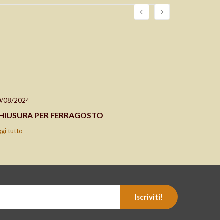
0/08/2024
24/04/202
HIUSURA PER FERRAGOSTO
CHIUSO 2
ggi tutto
leggi tutto
Iscriviti!