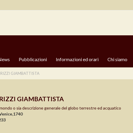
News
Pubblicazioni
Informazioni ed orari
Chi siamo
BRIZZI GIAMBATTISTA
RIZZI GIAMBATTISTA
ondo o sia descrizione generale del globo terrestre ed acquatico
Venice,1740
233