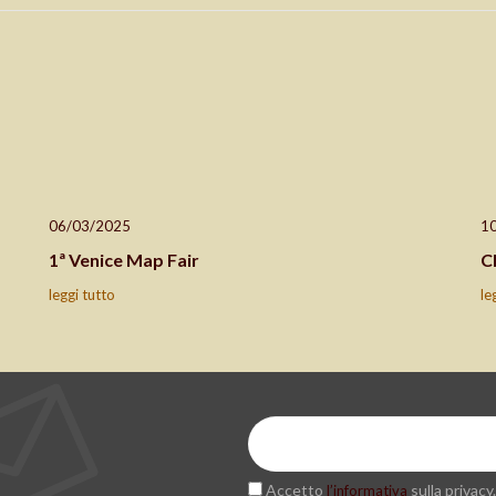
06/03/2025
1
1ª Venice Map Fair
C
leggi tutto
le
Accetto
sulla privacy.
l’informativa