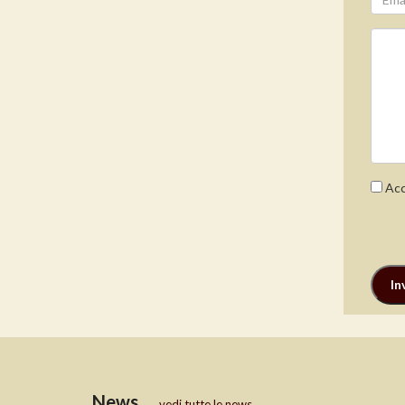
Acc
News
vedi tutte le news