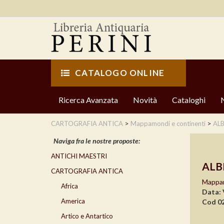
CATALOGO ONLINE
Ricerca Avanzata
Novità
Cataloghi
>
>
CARTOGRAFIA ANTICA
Mappamondi e continenti
AL
Naviga fra le nostre proposte:
ANTICHI MAESTRI
ALB
CARTOGRAFIA ANTICA
Mappam
Africa
Data: 
America
Cod 0
Artico e Antartico