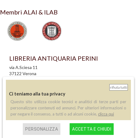
Membri ALAI & ILAB
LIBRERIA ANTIQUARIA PERINI
via A.Sciesa 11
37122 Verona
P.IVA: IT 02713140230
rifiuta tutti
info legali
Ci teniamo alla tua privacy
informativa privacy
Questo sito utilizza cookie tecnici e analitici di terze parti per
informativa cookie
personalizzare contenuti ed annunci. Per ulteriori informazioni o
creazione siti internet
per negare il consenso, a tutti o ad alcuni cookie,
clicca qui
Contatti
PERSONALIZZA
ACCETTA E CHIUDI
Telefono:
(+39) 045 8030073