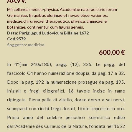
AA.VV.
Miscellanea medico-physica. Academiae naturae curiosorum
Germaniae. In quibus plurimae et novae observationes,
medicae,chirurgicae, therapeutica, physica, chimicae, &
botanicae, continentur cum figuris aeneis.
Data: Parigi,apud Ludovicum Billaine,1672
Cod 9579
Soggetto:
medicina
600,00 €
In 4°(mm 240x180); pagg. (12), 335. Le pagg. del
fascicolo C4 hanno numerazione doppia, da pag. 17 a 32.
Dopo la pag. 192 la numerazione prosegue da pag. 195.
Iniziali e fregi xilografici. 16 tavole incise in rame
ripiegate. Piena pelle di vitello, dorso dorso a sei nervi,
scomparti con ricchi fregi dorati, titolo impresso in oro.
Primo anno del celebre periodico scientifico edito
dall'Académie des Curieux de la Nature, fondata nel 1652