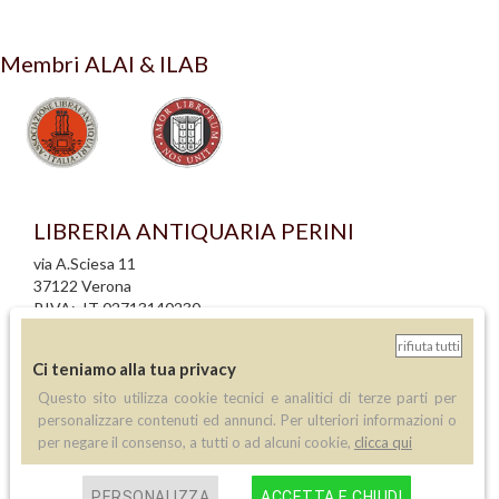
Membri ALAI & ILAB
LIBRERIA ANTIQUARIA PERINI
via A.Sciesa 11
37122 Verona
P.IVA: IT 02713140230
rifiuta tutti
info legali
Ci teniamo alla tua privacy
informativa privacy
Questo sito utilizza cookie tecnici e analitici di terze parti per
informativa cookie
personalizzare contenuti ed annunci. Per ulteriori informazioni o
creazione siti internet
per negare il consenso, a tutti o ad alcuni cookie,
clicca qui
Contatti
PERSONALIZZA
ACCETTA E CHIUDI