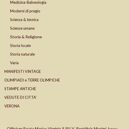
Medicina-Balneologia
Moderni di pregio
Scienza & tecnica
Scienze umane
Storia & Religione
Storia locale
Storia naturale
Varia
MANIFESTI VINTAGE
OLIMPIADI e TERRE OLIMPICHE
STAMPE ANTICHE
VEDUTE DI CITTA'
VERONA
Officium Beata Mariae Virginis S.PII V. Pontificis Maximi Jussu