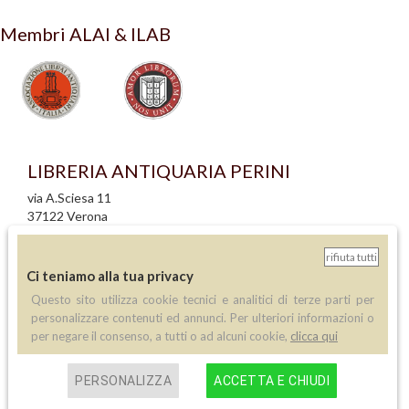
Membri ALAI & ILAB
LIBRERIA ANTIQUARIA PERINI
via A.Sciesa 11
37122 Verona
P.IVA: IT 02713140230
rifiuta tutti
info legali
Ci teniamo alla tua privacy
informativa privacy
Questo sito utilizza cookie tecnici e analitici di terze parti per
informativa cookie
personalizzare contenuti ed annunci. Per ulteriori informazioni o
creazione siti internet
per negare il consenso, a tutti o ad alcuni cookie,
clicca qui
Contatti
PERSONALIZZA
ACCETTA E CHIUDI
Telefono:
(+39) 045 8030073