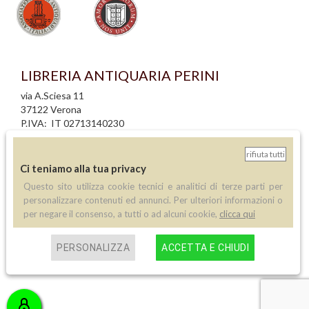
LIBRERIA ANTIQUARIA PERINI
via A.Sciesa 11
37122 Verona
P.IVA: IT 02713140230
info legali
rifiuta tutti
informativa privacy
Ci teniamo alla tua privacy
informativa cookie
Questo sito utilizza cookie tecnici e analitici di terze parti per
creazione siti internet
personalizzare contenuti ed annunci. Per ulteriori informazioni o
per negare il consenso, a tutti o ad alcuni cookie,
clicca qui
Contatti
Telefono:
PERSONALIZZA
ACCETTA E CHIUDI
(+39) 045 8030073
Email:
info@libreriaperini.com