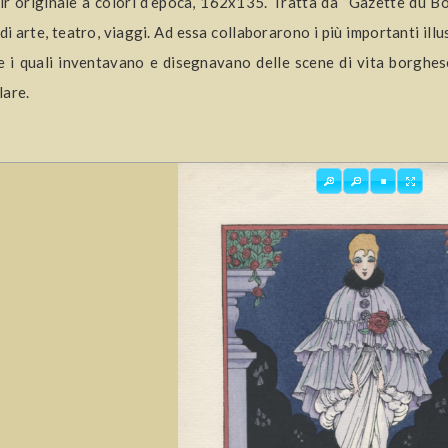
r originale a colori d’epoca, 162x135. Tratta da “Gazette du Bo
di arte, teatro, viaggi. Ad essa collaborarono i più importanti illu
 i quali inventavano e disegnavano delle scene di vita borghese 
are.