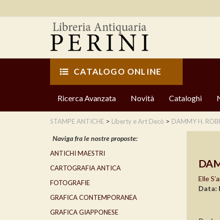
CATALOGO ONLINE
Ricerca Avanzata
Novità
Cataloghi
>
>
STAMPE ANTICHE
Liberty e Art Decò
DAMMY H. ROB
Naviga fra le nostre proposte:
ANTICHI MAESTRI
DAM
CARTOGRAFIA ANTICA
Elle S
FOTOGRAFIE
Data: 
GRAFICA CONTEMPORANEA
GRAFICA GIAPPONESE