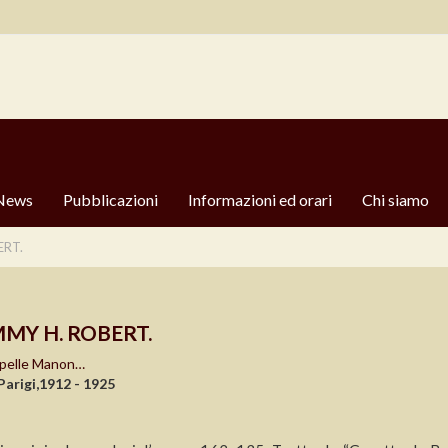
News
Pubblicazioni
Informazioni ed orari
Chi siamo
ERT.
MY H. ROBERT.
’apelle Manon…
Parigi,1912 - 1925