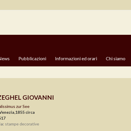
News
Pubblicazioni
Informazioni ed orari
Chi siamo
ZEGHEL GIOVANNI
lissimus zur See
Venezia,1855 circa
517
a:
stampe decorative