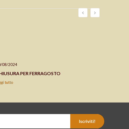
0/08/2024
24/04/202
HIUSURA PER FERRAGOSTO
CHIUSO 2
ggi tutto
leggi tutto
Iscriviti!