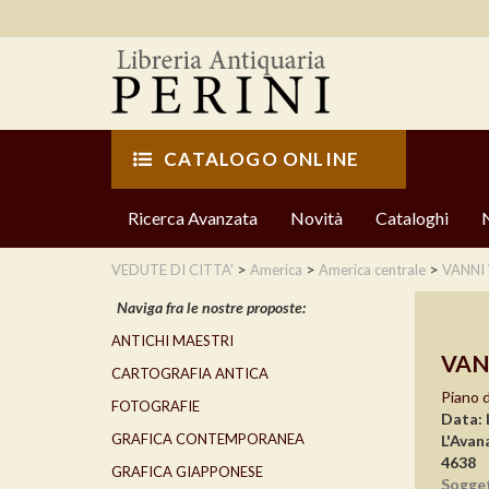
CATALOGO ONLINE
Ricerca Avanzata
Novità
Cataloghi
>
>
>
VEDUTE DI CITTA'
America
America centrale
VANNI
Naviga fra le nostre proposte:
ANTICHI MAESTRI
VAN
CARTOGRAFIA ANTICA
Piano d
FOTOGRAFIE
Data: 
GRAFICA CONTEMPORANEA
L'Avan
4638
GRAFICA GIAPPONESE
Sogge