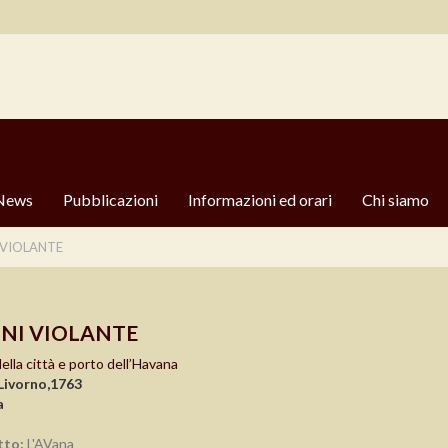
News
Pubblicazioni
Informazioni ed orari
Chi siamo
 VIOLANTE
NI VIOLANTE
ella città e porto dell’Havana
Livorno,1763
a
tto:
L'AVana