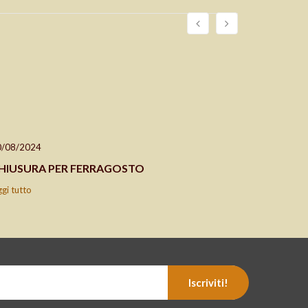
0/08/2024
24/04/202
HIUSURA PER FERRAGOSTO
CHIUSO 2
ggi tutto
leggi tutto
Iscriviti!