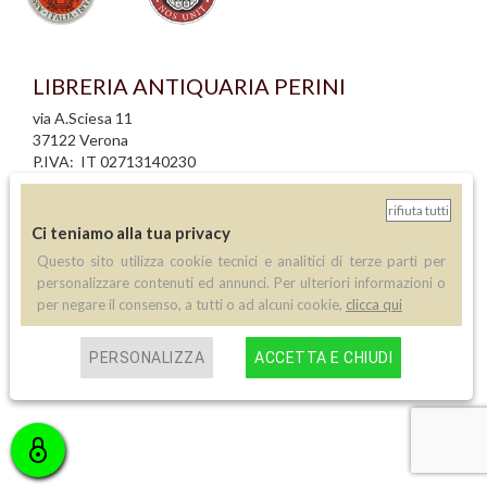
LIBRERIA ANTIQUARIA PERINI
via A.Sciesa 11
37122 Verona
P.IVA: IT 02713140230
info legali
rifiuta tutti
informativa privacy
Ci teniamo alla tua privacy
informativa cookie
Questo sito utilizza cookie tecnici e analitici di terze parti per
creazione siti internet
personalizzare contenuti ed annunci. Per ulteriori informazioni o
per negare il consenso, a tutti o ad alcuni cookie,
clicca qui
Contatti
Telefono:
(+39) 045 8030073
PERSONALIZZA
ACCETTA E CHIUDI
Email:
info@libreriaperini.com