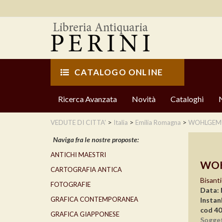
CATALOGO ONLINE
Ricerca Avanzata
Novità
Cataloghi
>
>
>
VEDUTE DI CITTA'
Italia
Emilia Romagna
WOHLGEMU
Naviga fra le nostre proposte:
ANTICHI MAESTRI
WOH
CARTOGRAFIA ANTICA
Bisant
FOTOGRAFIE
Data:
GRAFICA CONTEMPORANEA
Instan
cod 4
GRAFICA GIAPPONESE
Sogge