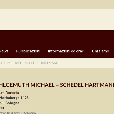
News
Pubblicazioni
Informazioni ed orari
Chi siamo
TH MICHAEL – SCHEDEL HARTMANN
LGEMUTH MICHAEL – SCHEDEL HARTMAN
ium-Bononia
 Norimberga,1493
bul Bologna
014
tto:
Instanbul Bologna