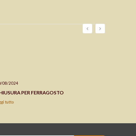
0/08/2024
24/04/202
HIUSURA PER FERRAGOSTO
CHIUSO 2
ggi tutto
leggi tutto