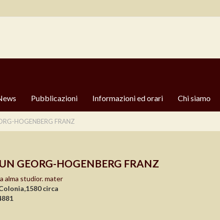
News
Pubblicazioni
Informazioni ed orari
Chi siamo
ORG-HOGENBERG FRANZ
UN GEORG-HOGENBERG FRANZ
a alma studior. mater
Colonia,1580 circa
4881