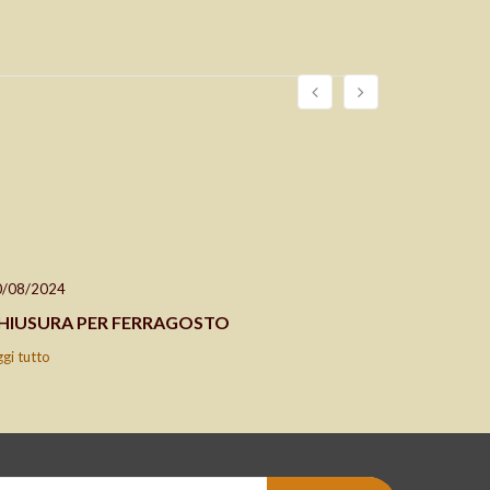
0/08/2024
24/04/202
HIUSURA PER FERRAGOSTO
CHIUSO 2
ggi tutto
leggi tutto