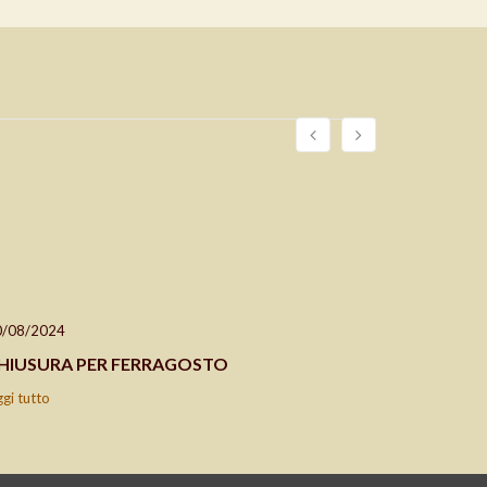
0/08/2024
24/04/202
HIUSURA PER FERRAGOSTO
CHIUSO 2
ggi tutto
leggi tutto