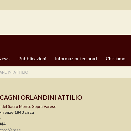
News
Pubblicazioni
Informazioni ed orari
Chi siamo
NDINI ATTILIO
CAGNI ORLANDINI ATTILIO
 del Sacro Monte Sopra Varese
Firenze,1840 circa
e
344
tto:
Varese