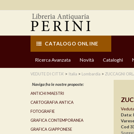
CATALOGO ONLINE
Ricerca Avanzata
Novità
Cataloghi
>
>
>
VEDUTE DI CITTA'
Italia
Lombardia
ZUCCAGNI ORLA
Naviga fra le nostre proposte:
ANTICHI MAESTRI
ZUC
CARTOGRAFIA ANTICA
Veduta
FOTOGRAFIE
Data: 
GRAFICA CONTEMPORANEA
Vares
Cod 3
GRAFICA GIAPPONESE
Sogge