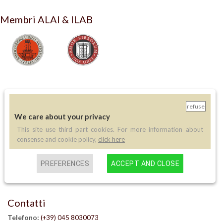
Membri ALAI & ILAB
LIBRERIA ANTIQUARIA PERINI
refuse
via A.Sciesa 11
We care about your privacy
37122 Verona
P.IVA: IT 02713140230
This site use third part cookies. For more information about
consense and cookie policy,
click here
info legali
informativa privacy
PREFERENCES
ACCEPT AND CLOSE
informativa cookie
creazione siti internet
Contatti
Telefono:
(+39) 045 8030073