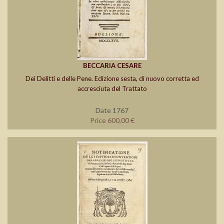
BECCARIA CESARE
Dei Delitti e delle Pene. Edizione sesta, di nuovo corretta ed
accresciuta del Trattato
Date 1767
Price 600,00 €