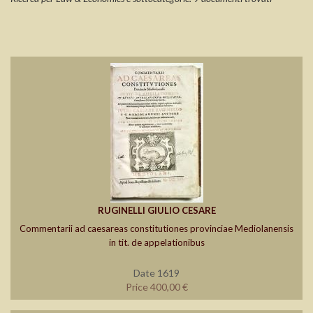
RUGINELLI GIULIO CESARE
Commentarii ad caesareas constitutiones provinciae Mediolanensis
in tit. de appelationibus
Date 1619
Price 400,00 €