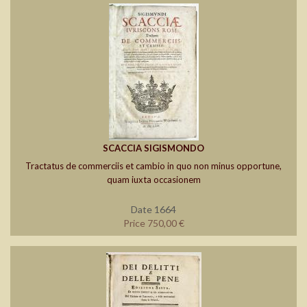
SCACCIA SIGISMONDO
Tractatus de commerciis et cambio in quo non minus opportune,
quam iuxta occasionem
Date 1664
Price 750,00 €