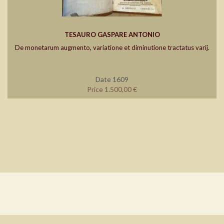
TESAURO GASPARE ANTONIO
De monetarum augmento, variatione et diminutione tractatus varij.
Date 1609
Price 1.500,00 €