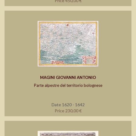
Price 450,00 €
MAGINI GIOVANNI ANTONIO
Parte alpestre del territorio bolognese
Date 1620 - 1642
Price 230,00 €