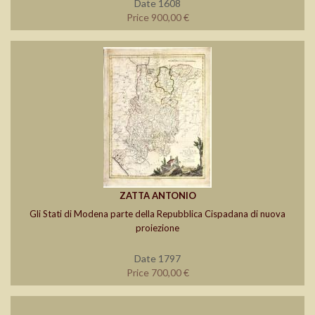
Date 1608
Price 900,00 €
ZATTA ANTONIO
Gli Stati di Modena parte della Repubblica Cispadana di nuova
proiezione
Date 1797
Price 700,00 €