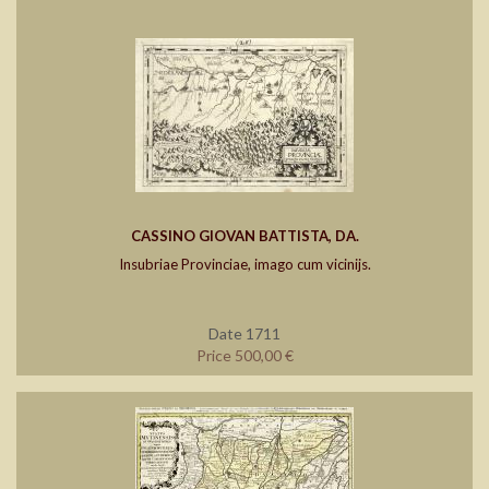
CASSINO GIOVAN BATTISTA, DA.
Insubriae Provinciae, imago cum vicinijs.
Date 1711
Price 500,00 €