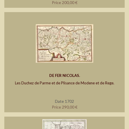
Price 200,00 €
DE FER NICOLAS.
Les Duchez de Parme et de Plisance de Modene et de Rege.
Date 1702
Price 290,00 €