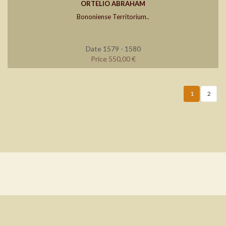
ORTELIO ABRAHAM
Bononiense Territorium..
Date 1579 - 1580
Price 550,00 €
1
2