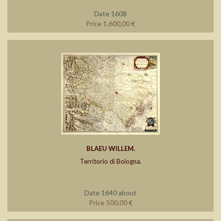
Date 1608
Price 1.600,00 €
BLAEU WILLEM.
Territorio di Bologna.
Date 1640 about
Price 500,00 €