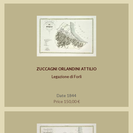
ZUCCAGNI ORLANDINI ATTILIO
Legazione di Forlì
Date 1844
Price 150,00 €