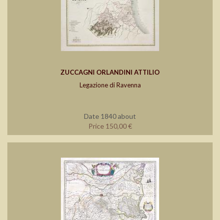
ZUCCAGNI ORLANDINI ATTILIO
Legazione di Ravenna
Date 1840 about
Price 150,00 €