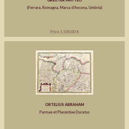
GREUTER MATTEO
(Ferrara, Romagna, Marca d’Ancona, Umbria)
Price 1.500,00 €
ORTELIUS ABRAHAM
Parmae et Placentiae Ducatus