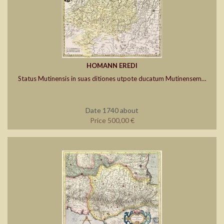
HOMANN EREDI
Status Mutinensis in suas ditiones utpote ducatum Mutinensem…
Date 1740 about
Price 500,00 €