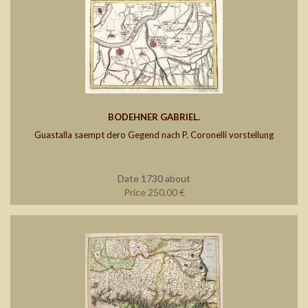
BODEHNER GABRIEL.
Guastalla saempt dero Gegend nach P. Coronelli vorstellung
Date 1730 about
Price 250,00 €