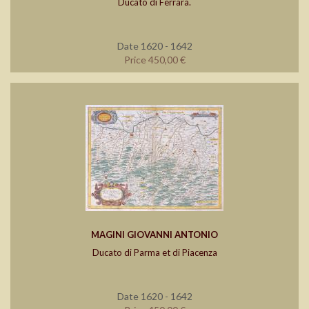
Ducato di Ferrara.
Date 1620 - 1642
Price 450,00 €
MAGINI GIOVANNI ANTONIO
Ducato di Parma et di Piacenza
Date 1620 - 1642