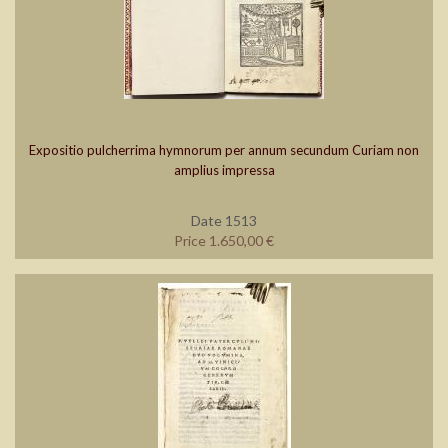
Expositio pulcherrima hymnorum per annum secundum Curiam non
amplius impressa
Date 1513
Price 1.650,00 €