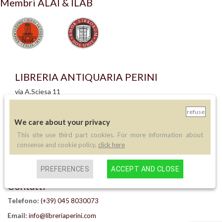
Membri ALAI & ILAB
LIBRERIA ANTIQUARIA PERINI
via A.Sciesa 11
37122 Verona
P.IVA: IT 02713140230
refuse
We care about your privacy
info legali
This site use third part cookies. For more information about
informativa privacy
consense and cookie policy,
click here
informativa cookie
creazione siti internet
PREFERENCES
ACCEPT AND CLOSE
Contatti
Telefono:
(+39) 045 8030073
Email:
info@libreriaperini.com