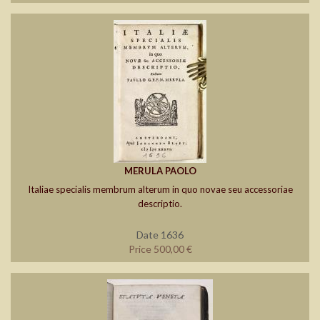
MERULA PAOLO
Italiae specialis membrum alterum in quo novae seu accessoriae
descriptio.
Date 1636
Price 500,00 €