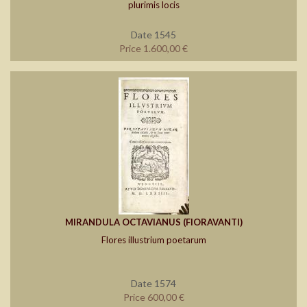
plurimis locis
Date 1545
Price 1.600,00 €
MIRANDULA OCTAVIANUS (FIORAVANTI)
Flores illustrium poetarum
Date 1574
Price 600,00 €