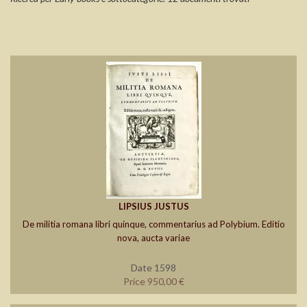
LIPSIUS JUSTUS
De militia romana libri quinque, commentarius ad Polybium. Editio
nova, aucta variae
Date 1598
Price 950,00 €