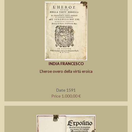
INDIA FRANCESCO
L’heroe overo della virtù eroica
Date 1591
Price 1.000,00 €