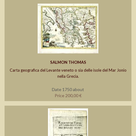
SALMON THOMAS
Carta geografica del Levante veneto o sia delle isole del Mar Jonio
nella Grecia.
Date 1750 about
Price 200,00 €