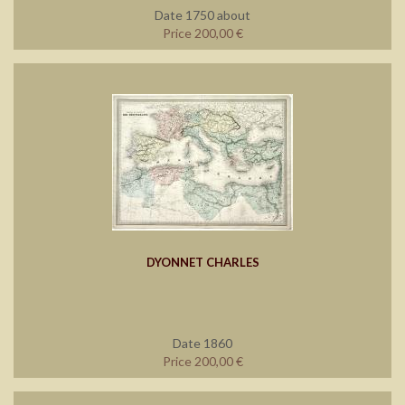
Date 1750 about
Price 200,00 €
DYONNET CHARLES
Date 1860
Price 200,00 €