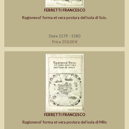
FERRETTI FRANCESCO
Ragionevol’ forma et vera postura del’isola di Scio.
Date 1579 - 1580
Price 250,00 €
FERRETTI FRANCESCO
Ragionevol’ forma et vera postura del’isola di Milo