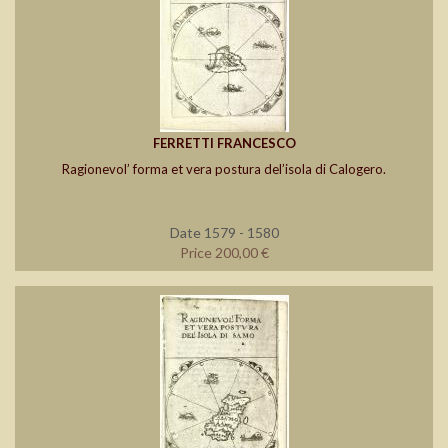
FERRETTI FRANCESCO
Ragionevol’ forma et vera postura del’isola di Calogero.
Date 1579 - 1580
Price 200,00 €