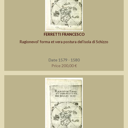
FERRETTI FRANCESCO
Ragionevol’ forma et vera postura del’isola di Schizzo
Date 1579 - 1580
Price 200,00 €