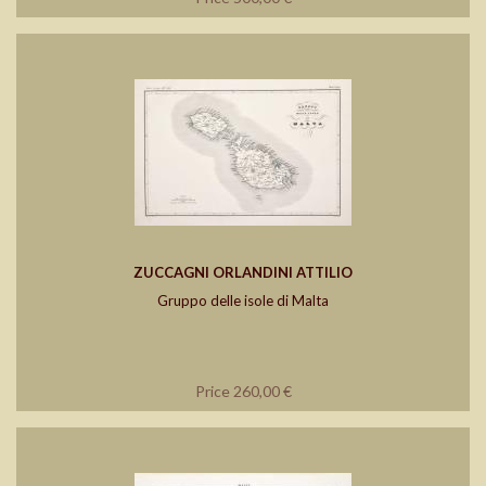
ZUCCAGNI ORLANDINI ATTILIO
Gruppo delle isole di Malta
Price 260,00 €