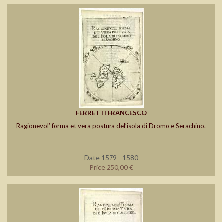
FERRETTI FRANCESCO
Ragionevol’ forma et vera postura del’isola di Dromo e Serachino.
Date 1579 - 1580
Price 250,00 €