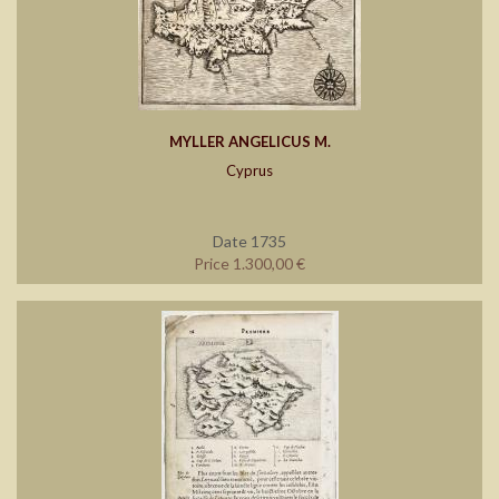
MYLLER ANGELICUS M.
Cyprus
Date 1735
Price 1.300,00 €