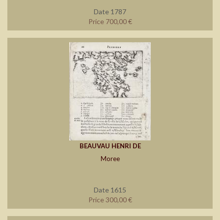
Date 1787
Price 700,00 €
BEAUVAU HENRI DE
Moree
Date 1615
Price 300,00 €