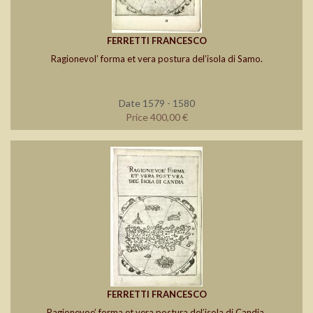
FERRETTI FRANCESCO
Ragionevol’ forma et vera postura del’isola di Samo.
Date 1579 - 1580
Price 400,00 €
FERRETTI FRANCESCO
Ragionevoe’ forma et vera postura del’isola di Candia.