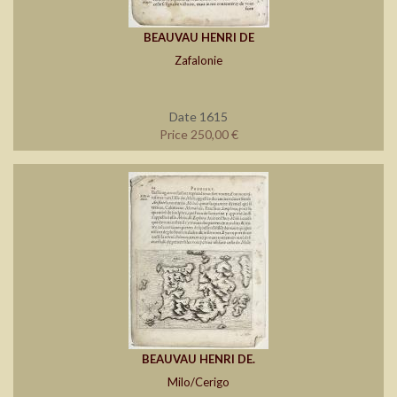
BEAUVAU HENRI DE
Zafalonie
Date 1615
Price 250,00 €
BEAUVAU HENRI DE.
Milo/Cerigo