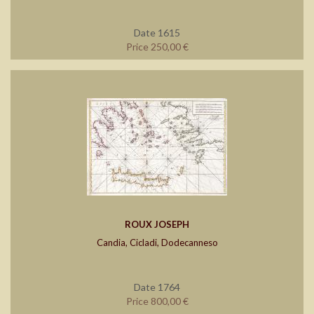
Date 1615
Price 250,00 €
ROUX JOSEPH
Candia, Cicladi, Dodecanneso
Date 1764
Price 800,00 €