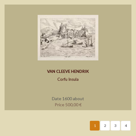
VAN CLEEVE HENDRIK
Corfu Insula
Date 1600 about
Price 500,00 €
1
2
3
4