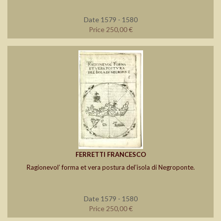
Date 1579 - 1580
Price 250,00 €
FERRETTI FRANCESCO
Ragionevol’ forma et vera postura del’isola di Negroponte.
Date 1579 - 1580
Price 250,00 €