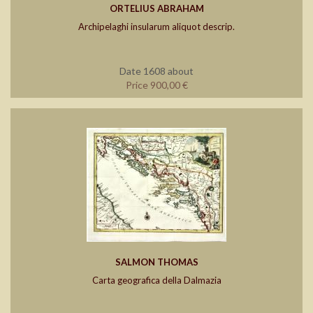
ORTELIUS ABRAHAM
Archipelaghi insularum aliquot descrip.
Date 1608 about
Price 900,00 €
SALMON THOMAS
Carta geografica della Dalmazia