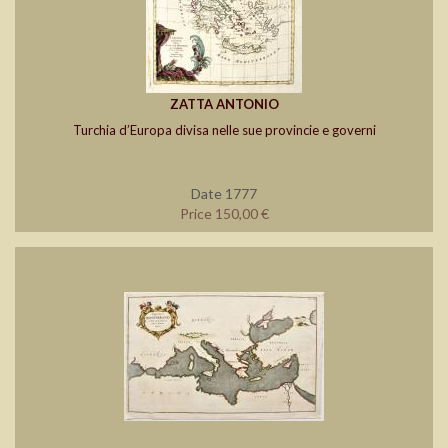
ZATTA ANTONIO
Turchia d’Europa divisa nelle sue provincie e governi
Date 1777
Price 150,00 €