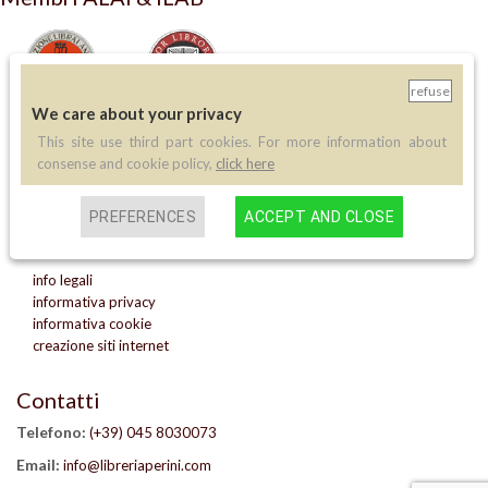
refuse
We care about your privacy
This site use third part cookies. For more information about
LIBRERIA ANTIQUARIA PERINI
consense and cookie policy,
click here
via A.Sciesa 11
37122 Verona
PREFERENCES
ACCEPT AND CLOSE
P.IVA: IT 02713140230
info legali
informativa privacy
informativa cookie
creazione siti internet
Contatti
Telefono:
(+39) 045 8030073
Email:
info@libreriaperini.com