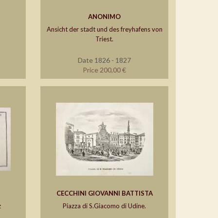
ANONIMO
Ansicht der stadt und des freyhafens von
Triest.
Date 1826 - 1827
Price 200,00 €
CECCHINI GIOVANNI BATTISTA
z
Piazza di S.Giacomo di Udine.