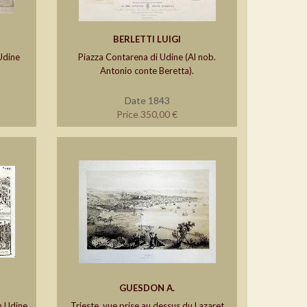
BERLETTI LUIGI
Udine
Piazza Contarena di Udine (Al nob.
Antonio conte Beretta).
Date 1843
Price 350,00 €
GUESDON A.
n Udine,
Trieste, vue prise au dessus du Lazaret