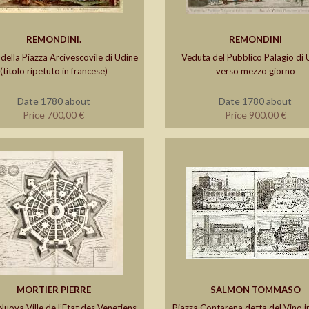
REMONDINI.
REMONDINI
della Piazza Arcivescovile di Udine
Veduta del Pubblico Palagio di 
(titolo ripetuto in francese)
verso mezzo giorno
Date 1780 about
Date 1780 about
Price 700,00 €
Price 900,00 €
MORTIER PIERRE
SALMON TOMMASO
uova Ville de l’Etat des Venetiens
Piazza Contarena detta del Vino i