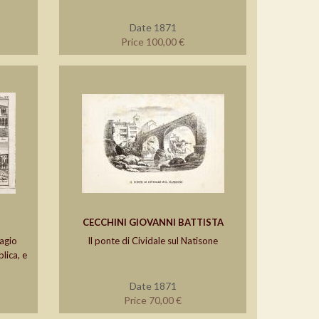
Date 1871
Price 100,00 €
CECCHINI GIOVANNI BATTISTA
lagio
Il ponte di Cividale sul Natisone
lica, e
Date 1871
Price 70,00 €