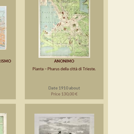
URISMO
ANONIMO
Pianta – Pharus della città di Trieste.
Date 1910 about
Price 130,00 €