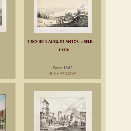
TISCHBEIN AUGUST ANTON e SELB AUGUST
Trieste
Date 1842
Price 750,00 €