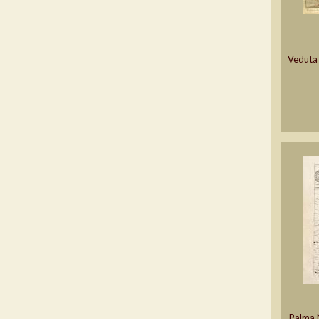
Veduta 
Palma N