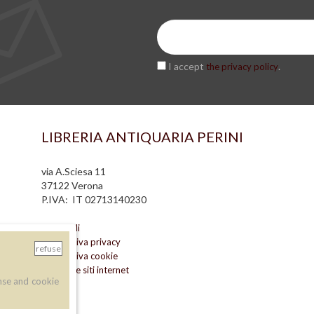
I accept
.
the privacy policy
LIBRERIA ANTIQUARIA PERINI
via A.Sciesa 11
37122 Verona
P.IVA: IT 02713140230
info legali
informativa privacy
refuse
informativa cookie
creazione siti internet
nse and cookie