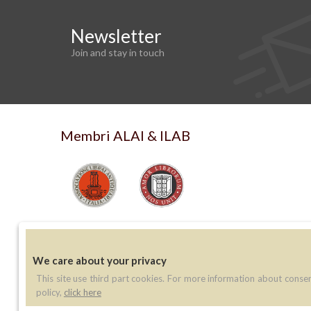
Newsletter
Join and stay in touch
Membri ALAI & ILAB
We care about your privacy
This site use third part cookies. For more information about conse
Contatti
policy,
click here