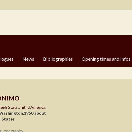
logues
News
Bibliographies
Opening times and Infos
ONIMO
egli Stati Uniti d’America.
Washington,1950 about
 States
r:
geography