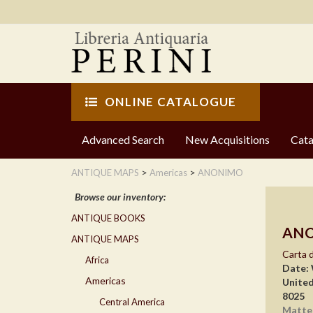
ONLINE CATALOGUE
Advanced Search
New Acquisitions
Cata
>
>
ANTIQUE MAPS
Americas
ANONIMO
Browse our inventory:
ANTIQUE BOOKS
AN
ANTIQUE MAPS
Carta d
Africa
Date: 
Americas
United
8025
Central America
Matte