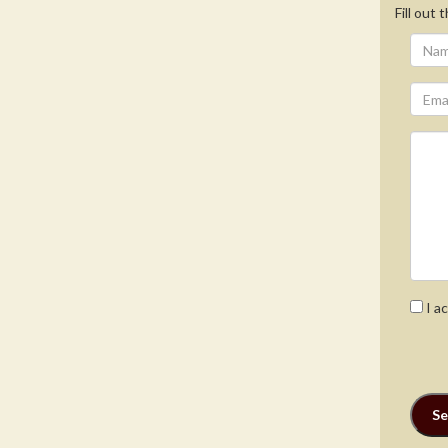
Fill out
I a