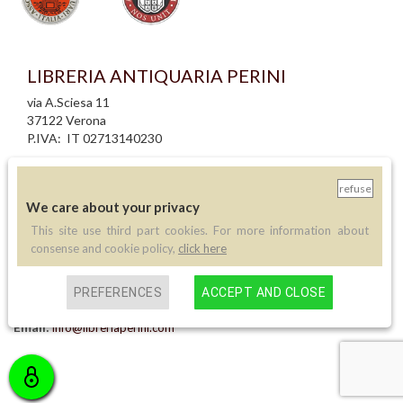
LIBRERIA ANTIQUARIA PERINI
via A.Sciesa 11
37122 Verona
P.IVA: IT 02713140230
info legali
refuse
informativa privacy
We care about your privacy
informativa cookie
creazione siti internet
This site use third part cookies. For more information about
consense and cookie policy,
click here
Contatti
PREFERENCES
ACCEPT AND CLOSE
Telefono:
(+39) 045 8030073
Email:
info@libreriaperini.com