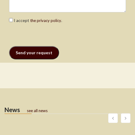
I accept
.
the privacy policy
News
see all news