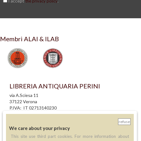
I accept
.
the privacy policy
Membri ALAI & ILAB
LIBRERIA ANTIQUARIA PERINI
via A.Sciesa 11
37122 Verona
P.IVA: IT 02713140230
info legali
refuse
informativa privacy
We care about your privacy
informativa cookie
This site use third part cookies. For more information about
creazione siti internet