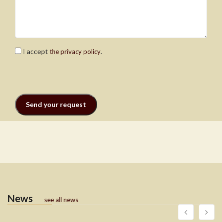
I accept
.
the privacy policy
News
see all news