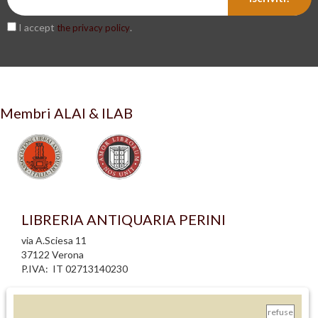
I accept
.
the privacy policy
Membri ALAI & ILAB
LIBRERIA ANTIQUARIA PERINI
via A.Sciesa 11
37122 Verona
P.IVA: IT 02713140230
info legali
informativa privacy
refuse