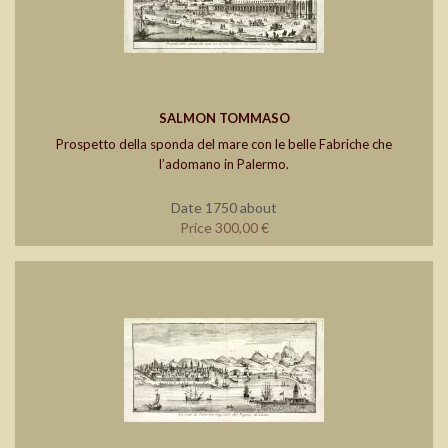
SALMON TOMMASO
Prospetto della sponda del mare con le belle Fabriche che
l’adomano in Palermo.
Date 1750 about
Price 300,00 €