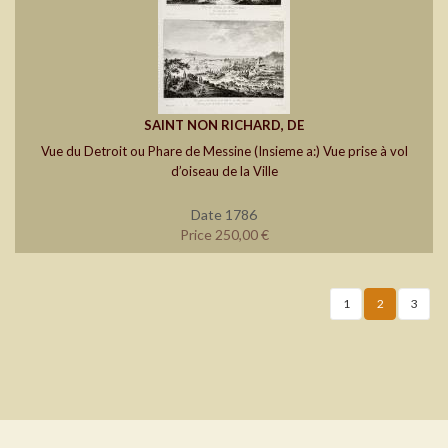
SAINT NON RICHARD, DE
Vue du Detroit ou Phare de Messine (Insieme a:) Vue prise à vol
d’oiseau de la Ville
Date 1786
Price 250,00 €
1
2
3