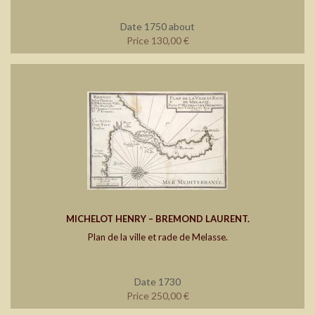
Date 1750 about
Price 130,00 €
MICHELOT HENRY – BREMOND LAURENT.
Plan de la ville et rade de Melasse.
Date 1730
Price 250,00 €