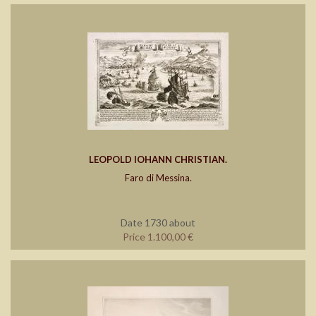
LEOPOLD IOHANN CHRISTIAN.
Faro di Messina.
Date 1730 about
Price 1.100,00 €