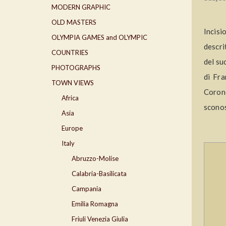
MODERN GRAPHIC
OLD MASTERS
Incisi
OLYMPIA GAMES and OLYMPIC
descri
COUNTRIES
del su
PHOTOGRAPHS
di Fra
TOWN VIEWS
Corone
Africa
sconos
Asia
Europe
Italy
Abruzzo-Molise
Calabria-Basilicata
Campania
Emilia Romagna
Friuli Venezia Giulia