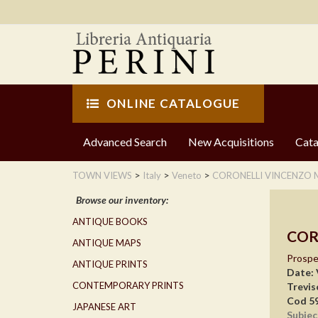
ONLINE CATALOGUE
Advanced Search
New Acquisitions
Cata
>
>
>
TOWN VIEWS
Italy
Veneto
CORONELLI VINCENZO 
Browse our inventory:
ANTIQUE BOOKS
COR
ANTIQUE MAPS
Prospet
ANTIQUE PRINTS
Date: 
CONTEMPORARY PRINTS
Trevis
Cod 5
JAPANESE ART
Subjec