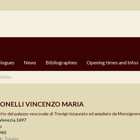
logues
News
Bibliographies
Opening times and Infos
MARIA
ONELLI VINCENZO MARIA
to del palazzo vescovale di Trevigi ristaurato ed ampliato da Monsignor
Venezia,1697
o
960
t:
Treviso