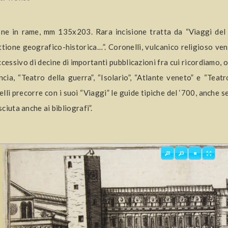
one in rame, mm 135x203. Rara incisione tratta da “Viaggi del 
ttione geografico-historica…”. Coronelli, vulcanico religioso venez
ccessivo di decine di importanti pubblicazioni fra cui ricordiamo, olt
ncia, “Teatro della guerra”, “Isolario”, “Atlante veneto” e “Teat
lli precorre con i suoi “Viaggi” le guide tipiche del ‘700, anche 
ciuta anche ai bibliografi”.