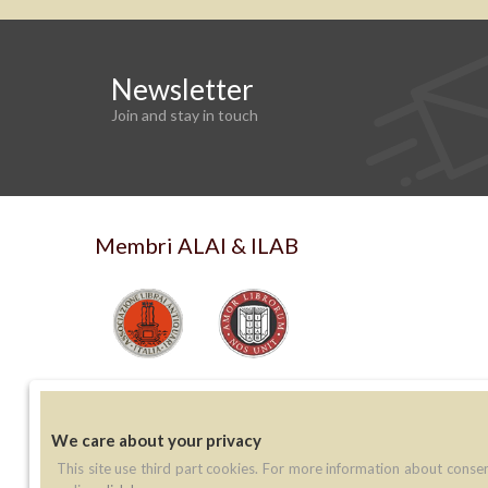
Newsletter
Join and stay in touch
Membri ALAI & ILAB
We care about your privacy
This site use third part cookies. For more information about conse
Contatti