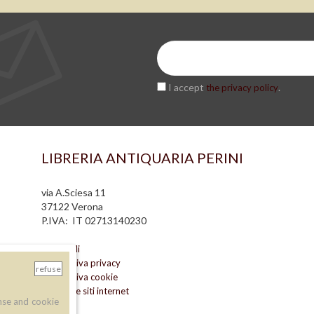
I accept
.
the privacy policy
LIBRERIA ANTIQUARIA PERINI
via A.Sciesa 11
37122 Verona
P.IVA: IT 02713140230
info legali
informativa privacy
refuse
informativa cookie
creazione siti internet
nse and cookie