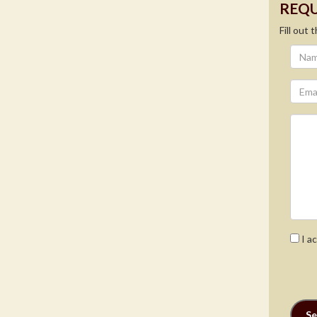
REQU
Fill out
I a