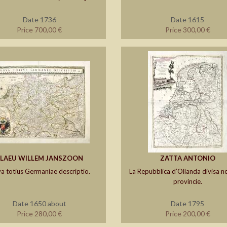
Date 1736
Date 1615
Price 700,00 €
Price 300,00 €
LAEU WILLEM JANSZOON
ZATTA ANTONIO
a totius Germaniae descriptio.
La Repubblica d’Ollanda divisa ne
provincie.
Date 1650 about
Date 1795
Price 280,00 €
Price 200,00 €