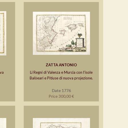
ZATTA ANTONIO
ova
Li Regni di Valenza e Murcia con l’isole
Balòeari e Pitiuse di nuova projezione.
Date 1776
Price 300,00 €