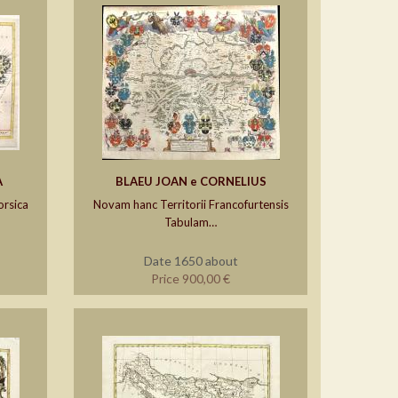
A
BLAEU JOAN e CORNELIUS
orsica
Novam hanc Territorii Francofurtensis
Tabulam…
Date 1650 about
Price 900,00 €