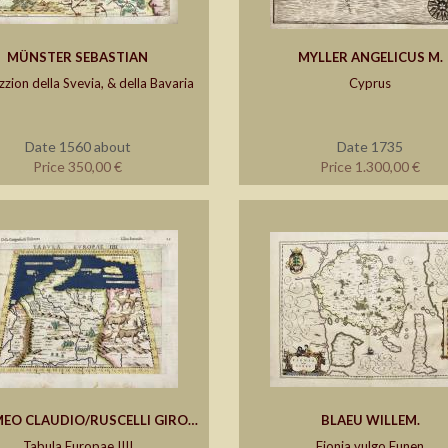
MÜNSTER SEBASTIAN
MYLLER ANGELICUS M.
zzion della Svevia, & della Bavaria
Cyprus
Date 1560 about
Date 1735
Price 350,00 €
Price 1.300,00 €
TOLOMEO CLAUDIO/RUSCELLI GIROLAMO
BLAEU WILLEM.
Tabula Europae IIII
Fionia vulgo Funen