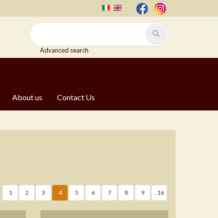
Advanced search
About us
Contact Us
1
2
3
4
5
6
7
8
9
..16