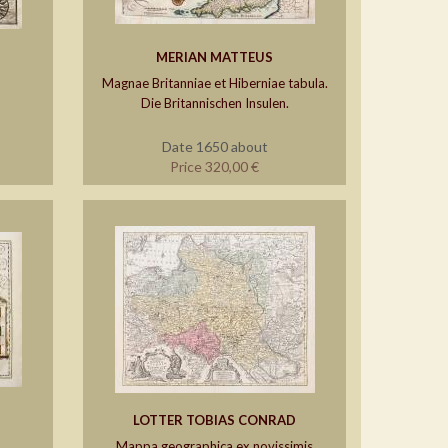
MERIAN MATTEUS
Magnae Britanniae et Hiberniae tabula.
Die Britannischen Insulen.
Date 1650 about
Price 320,00 €
LOTTER TOBIAS CONRAD
Mappa geographica ex novissimis