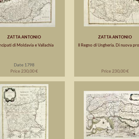
ZATTA ANTONIO
ZATTA ANTONIO
ncipati di Moldavia e Vallachia
Il Regno di Ungheria. Di nuova pr
Date 1798
Price 230,00 €
Price 230,00 €