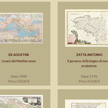
DE AGOSTINI
ZATTA ANTONIO
I paesi del Mediterraneo
Il governo di Bretagna di nu
projezione.
Date 1940
Date 1776
Price 250,00 €
Price 250,00 €