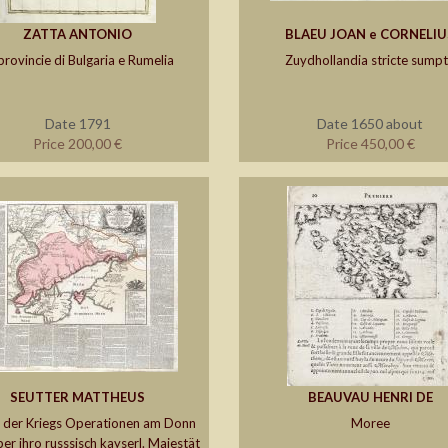
ZATTA ANTONIO
BLAEU JOAN e CORNELIU
provincie di Bulgaria e Rumelia
Zuydhollandia stricte sump
Date 1791
Date 1650 about
Price 200,00 €
Price 450,00 €
SEUTTER MATTHEUS
BEAUVAU HENRI DE
 der Kriegs Operationen am Donn
Moree
per ihro russsisch kayserl. Majestät