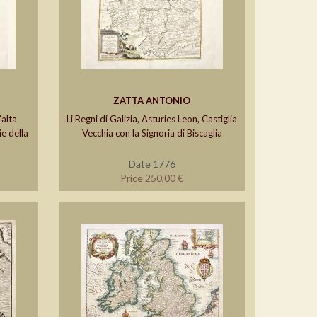
ZATTA ANTONIO
’alta
Li Regni di Galizia, Asturies Leon, Castiglia
e della
Vecchia con la Signoria di Biscaglia
Date 1776
Price 250,00 €