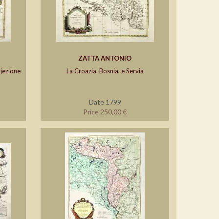
ZATTA ANTONIO
ojezione
La Croazia, Bosnia, e Servia
Date 1799
Price 250,00 €