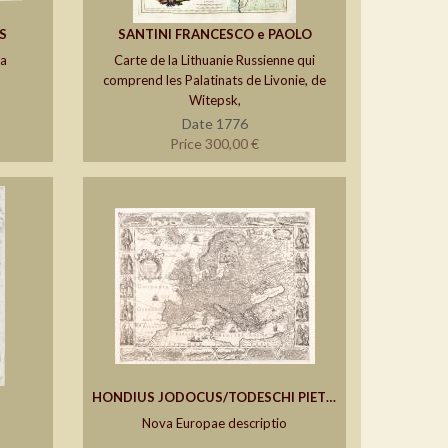
S
SANTINI FRANCESCO e PAOLO
ta
Carte de la Lithuanie Russienne qui
comprend les Palatinats de Livonie, de
Witepsk,
Date 1776
Price 300,00 €
HONDIUS JODOCUS/TODESCHI PIETRO
Nova Europae descriptio