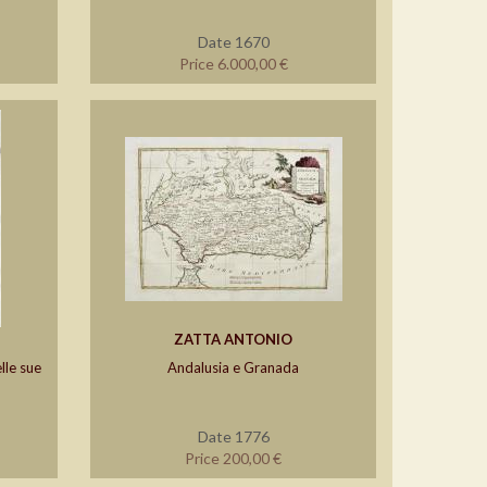
Date 1670
Price 6.000,00 €
ZATTA ANTONIO
lle sue
Andalusia e Granada
Date 1776
Price 200,00 €