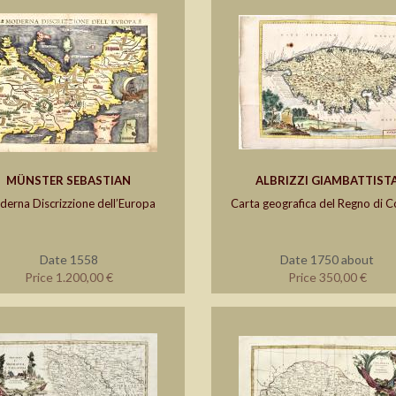
MÜNSTER SEBASTIAN
ALBRIZZI GIAMBATTIST
erna Discrizzione dell’Europa
Carta geografica del Regno di C
Date 1558
Date 1750 about
Price 1.200,00 €
Price 350,00 €